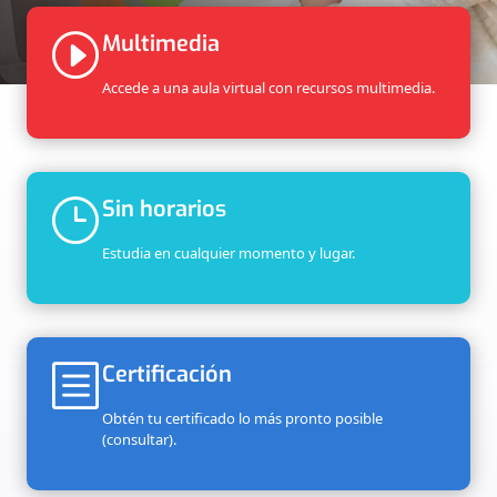
I
Multimedia
Accede a una aula virtual con recursos multimedia.
}
Sin horarios
Estudia en cualquier momento y lugar.
b
Certificación
Obtén tu certificado lo más pronto posible
(consultar).